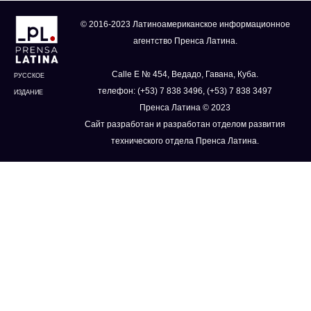
© 2016-2023 Латиноамериканское информационное
агентство Пренса Латина.
Calle E № 454, Ведадо, Гавана, Куба.
РУССКОЕ
телефон: (+53) 7 838 3496, (+53) 7 838 3497
ИЗДАНИЕ
Пренса Латина © 2023
Сайт разработан и разработан отделом развития
технического отдела Пренса Латина.