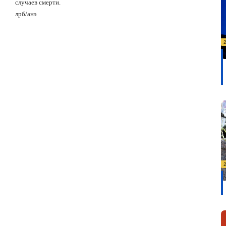
случаев смерти.
лрб
/
анэ