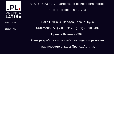
© 2016-2023 Латиноамериканское информационное
агентство Пренса Латина.
Calle E № 454, Ведадо, Гавана, Куба.
РУССКОЕ
телефон: (+53) 7 838 3496, (+53) 7 838 3497
ИЗДАНИЕ
Пренса Латина © 2023
Сайт разработан и разработан отделом развития
технического отдела Пренса Латина.