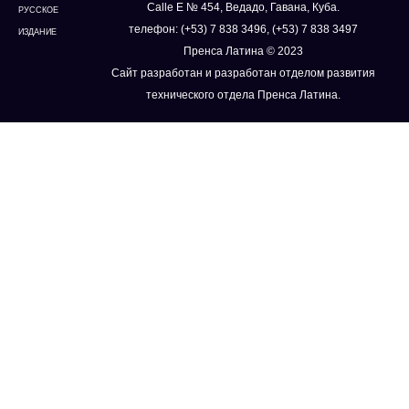
Calle E № 454, Ведадо, Гавана, Куба.
РУССКОЕ
телефон: (+53) 7 838 3496, (+53) 7 838 3497
ИЗДАНИЕ
Пренса Латина © 2023
Сайт разработан и разработан отделом развития
технического отдела Пренса Латина.