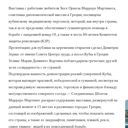
Выставка с работами любителя Хосе Ориола Марреро Мартинеса,
советника дипломатической миссии в Греции, посвящена
кубинскому медицинскому персоналу, который, как внутри страны,
так и за ее пределами, обеспечивает гуманитарную помощь в
борьбе с пандемией ковид-19, а также в честь 60-летиея Комитетов
защиты революции (КЗР).
Презентацию для публики на церемонии открытия сделал Димитрис
Зервас от имени Совета Центра труда, а посол Кубы в Греции
Зелмис Мария Домингес Кортина поблагодарила греческих друзей
за их солидарность с ее страной.
Подтвердила важность демонстрации реалий суверенной Кубы,
которая выглядит красивой, победоносной и гуманной, несмотря на
несправедливую экономическую, торговую и финансовую блокаду
могущественного северного соседа — Соединенных Штатов.
Марреро Мартинес раскрыл содержание выставки, развернутой на
данный момент в 15 местах в различных городах Греции,
состоящей из изображений, сделанных им, чтобы показать жизнь
его страны, а также ее ландшафтов, памятников, пляжей, рек и,
самое главное: людей в их повседневной борьбе.