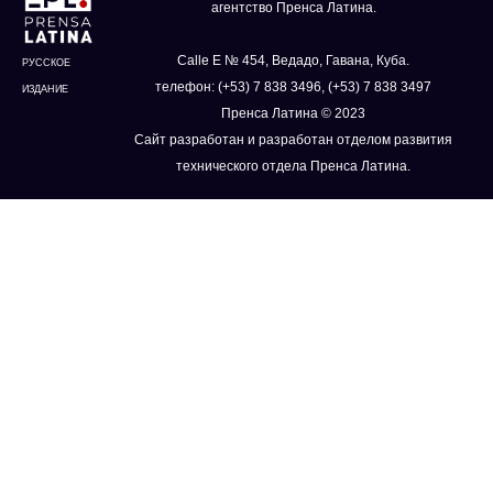
агентство Пренса Латина.
Calle E № 454, Ведадо, Гавана, Куба.
РУССКОЕ
телефон: (+53) 7 838 3496, (+53) 7 838 3497
ИЗДАНИЕ
Пренса Латина © 2023
Сайт разработан и разработан отделом развития
технического отдела Пренса Латина.