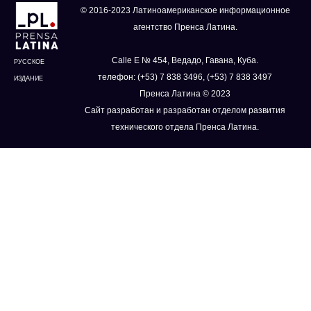
© 2016-2023 Латиноамериканское информационное
агентство Пренса Латина.
Calle E № 454, Ведадо, Гавана, Куба.
РУССКОЕ
телефон: (+53) 7 838 3496, (+53) 7 838 3497
ИЗДАНИЕ
Пренса Латина © 2023
Сайт разработан и разработан отделом развития
технического отдела Пренса Латина.