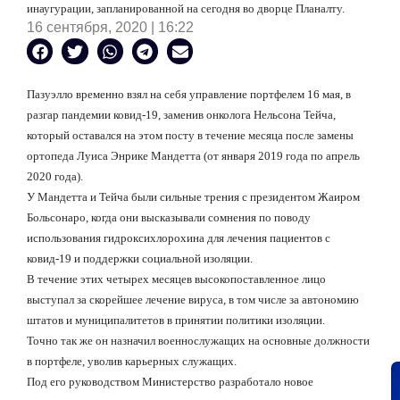
инаугурации, запланированной на сегодня во дворце Планалту.
16 сентября, 2020 | 16:22
Пазуэлло временно взял на себя управление портфелем 16 мая, в
разгар пандемии ковид-19, заменив онколога Нельсона Тейча,
который оставался на этом посту в течение месяца после замены
ортопеда Луиса Энрике Мандетта (от января 2019 года по апрель
2020 года).
У Мандетта и Тейча были сильные трения с президентом Жаиром
Больсонаро, когда они высказывали сомнения по поводу
использования гидроксихлорохина для лечения пациентов с
ковид-19 и поддержки социальной изоляции.
В течение этих четырех месяцев высокопоставленное лицо
выступал за скорейшее лечение вируса, в том числе за автономию
штатов и муниципалитетов в принятии политики изоляции.
Точно так же он назначил военнослужащих на основные должности
в портфеле, уволив карьерных служащих.
Под его руководством Министерство разработало новое