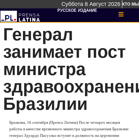
Суббота 8 Август 2026
КТО МЫ
РУССКОЕ ИЗДАНИЕ
Генерал
занимает пост
министра
здравоохранен
Бразилии
Бразилиа, 16 сентября (Пренса Латина) После четырех месяцев
работы в качестве временного министра здравоохранения Бразилии
генерал Эдуардо Пасуэльо вступит в должность на церемонии