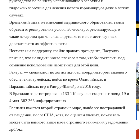
руководство по раннему использованию хлорохина и
гидроксихлорохина для лечения нового коронавируса даже в легких
случаях.
Временный глава, не имеющий медицинского образования, таким
образом отреагировал на усилия Больсонаро, рекламирующего
такие лекарства для лечения вируса, хотя и не имеет научных
доказательств их эффективности.
Несмотря на поддержку крайне правого президента, Пасуэлло
признал, что не видит ничего плохого в том, чтобы поставить под
сомнение использование наркотиков для этой цели.
Генерал — специалист по логистике, был координатором тылового
обеспечения армейских войск во время Олимпийских и
Паралимпийских игр в Рио-де-Жанейро в 2016 году.
В Бразилии зарегистрировано 133 119 случаев смерти от ковид-19 и
4 млн. 382 263 инфицированных.
Бразилия кажется второй страной в мире, наиболее пострадавшей
от пандемии, после США, хотя, по оценкам ученых, показатель
может быть намного выше из-за огромного занижения уведомлений.
лрб
/
окс