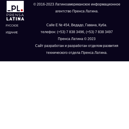
© 2016-2023 Латиноамериканское информационное
агентство Пренса Латина.
Calle E № 454, Ведадо, Гавана, Куба.
РУССКОЕ
телефон: (+53) 7 838 3496, (+53) 7 838 3497
ИЗДАНИЕ
Пренса Латина © 2023
Сайт разработан и разработан отделом развития
технического отдела Пренса Латина.