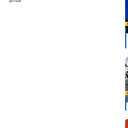
лрб/кмв