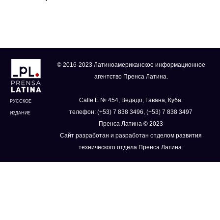
© 2016-2023 Латиноамериканское информационное
агентство Пренса Латина.
Calle E № 454, Ведадо, Гавана, Куба.
РУССКОЕ
телефон: (+53) 7 838 3496, (+53) 7 838 3497
ИЗДАНИЕ
Пренса Латина © 2023
Сайт разработан и разработан отделом развития
технического отдела Пренса Латина.