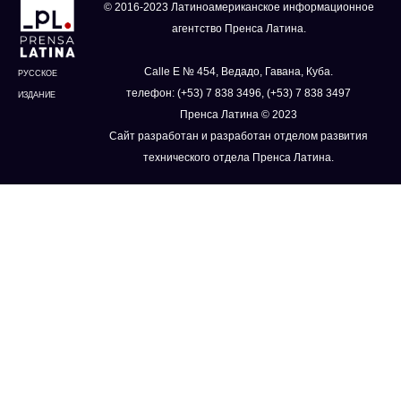
© 2016-2023 Латиноамериканское информационное
агентство Пренса Латина.
Calle E № 454, Ведадо, Гавана, Куба.
РУССКОЕ
телефон: (+53) 7 838 3496, (+53) 7 838 3497
ИЗДАНИЕ
Пренса Латина © 2023
Сайт разработан и разработан отделом развития
технического отдела Пренса Латина.