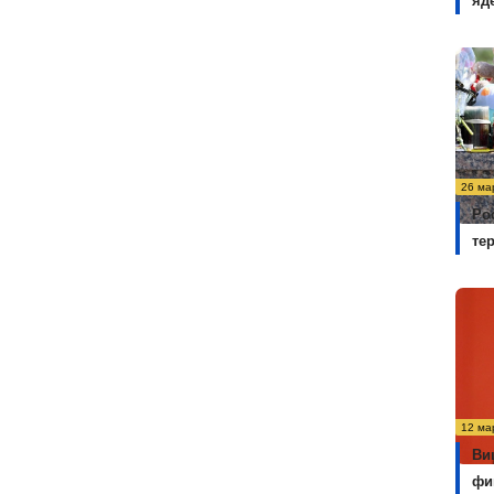
яд
26 ма
Ро
те
12 ма
Ви
фи