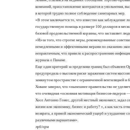
компаний, приостановление контрактов и увольнения, в
в которой трудно полное соблюдение санитарных мер.
«В этом заключается то, что известно как заблуждение л
государственную помощь в размере 100 долларов в месяц
базовой продовольственной корзины, что заставляет люд
«Из-за того, что строгие меры, рекомендованные советн
немедленными и эффективными мерами по оказанию эко
непрактичным, что привело к распространению инфекции
журнала о Панаме.
Еще один критерий за пределами границ был объявлен О
предупредила о высоком риске заражения систем массово
замкнутом пространстве с ограниченной вентиляцией и 
Ховане заверил, что «нынешнее правительство не уделяе
что очевидная «основная мотивация бизнесов-лидеров —
Хосе Антонио Гомес, другой местный экономист, задал се
жизни или экономику, бизнес и работу? «, а как часть от
возврата, а прямой экономический ущерб и ухудшение с
различными вариантами».
лрб/орм