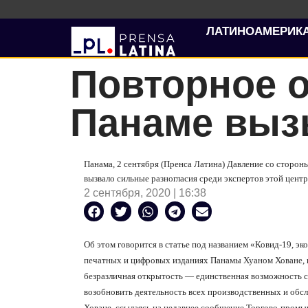
ЛАТИНОАМЕРИК
Повторное о
Панаме выз
Панама, 2 сентября (Пренса Латина) Давление со сторон
вызвало сильные разногласия среди экспертов этой центр
2 сентября, 2020 | 16:38
Об этом говорится в статье под названием «Ковид-19, э
печатных и цифровых изданиях Панамы Хуаном Ховане, 
безразличная открытость — единственная возможность с
возобновить деятельность всех производственных и об
Ховане, ссылаясь на недавнее сообщение Торгово-промы