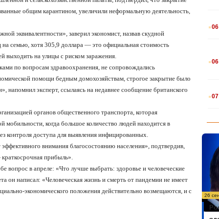
ызванные общим карантином, увеличили неформальную деятельность,
.
06
ожной эквивалентности», заверил экономист, назвав скудной
 на семью, хотя 305,9 доллара — это официальная стоимость
.
ей выходить на улицы с риском заражения.
06
иками по вопросам здравоохранения, не сопровождались
номической помощи бедным домохозяйствам, строгое закрытие было
.
», напомнил эксперт, ссылаясь на недавнее сообщение британского
07
рганизацией органов общественного транспорта, которая
й мобильности, когда большое количество людей находится в
без контроля доступа для выявления инфицированных.
т эффективного внимания благосостоянию населения», подтвердив,
 краткосрочная прибыль».
бе вопрос в апреле: «Что лучше выбрать: здоровье и человеческие
вета он написал: «Человеческая жизнь и смерть от пандемии не имеет
оциально-экономического положения действительно возмещаются, и с
26 се
Ро