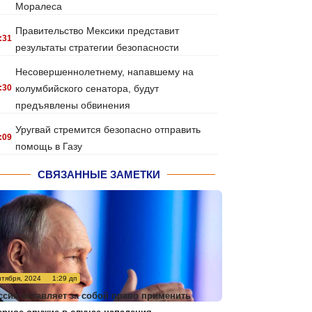
Моралеса
Правительство Мексики представит
:31
результаты стратегии безопасности
Несовершеннолетнему, напавшему на
:30
колумбийского сенатора, будут
предъявлены обвинения
Уругвай стремится безопасно отправить
:09
помощь в Газу
СВЯЗАННЫЕ ЗАМЕТКИ
нтября, 2024
1:29 дп
ссия оставляет за собой право применить