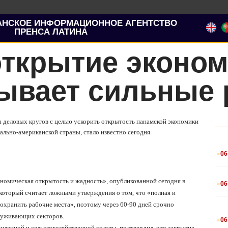
АНСКОЕ ИНФОРМАЦИОННОЕ АГЕНТСТВО
ПРЕНСА ЛАТИНА
ткрытие эконом
ывает сильные 
ы деловых кругов с целью ускорить открытость панамской экономики
ально-американской страны, стало известно сегодня.
.
06
.
кономическая открытость и жадность», опубликованной сегодня в
06
который считает ложными утверждения о том, что «полная и
охранить рабочие места», поэтому через 60-90 дней срочно
.
служивающих секторов.
06
шленной и сельскохозяйственной палаты, подтвердил, что закрытие