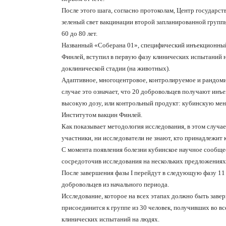
После этого шага, согласно протоколам, Центр государст
зеленый свет вакцинации второй запланированной группы,
60 до 80 лет.
Названный «Соберана 01», специфический инъекционный
Финлей, вступил в первую фазу клинических испытаний н
доклинической стадии (на животных).
Адаптивное, многоцентровое, контролируемое и рандоми
случае это означает, что 20 добровольцев получают инъе
высокую дозу, или контрольный продукт: кубинскую ме
Институтом вакцин Финлей.
Как показывает методология исследования, в этом случае
участники, ни исследователи не знают, кто принадлежит 
С момента появления болезни кубинское научное сообще
сосредоточив исследования на нескольких предложения
После завершения фазы I перейдут в следующую фазу 11
добровольцев из начального периода.
Исследование, которое на всех этапах должно быть завер
присоединится к группе из 30 человек, получивших во 
клинических испытаний на людях.