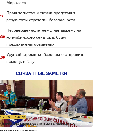
Моралеса
Правительство Мексики представит
:31
результаты стратегии безопасности
Несовершеннолетнему, напавшему на
:30
колумбийского сенатора, будут
предъявлены обвинения
Уругвай стремится безопасно отправить
:09
помощь в Газу
СВЯЗАННЫЕ ЗАМЕТКИ
я, 2025
6:30 дп
р Окленда Барбара Ли вновь заявила о