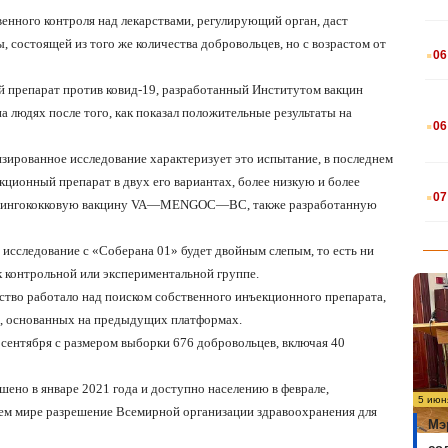
венного контроля над лекарствами, регулирующий орган, даст
.
 состоящей из того же количества добровольцев, но с возрастом от
06
 препарат против ковид-19, разработанный Институтом вакцин
.
а людях после того, как показал положительные результаты на
06
зированное исследование характеризует это испытание, в последнем
.
кционный препарат в двух его вариантах, более низкую и более
07
нингококковую вакцину
VA
—
MENGOC
—
BC
, также разработанную
 исследование с «Соберана 01» будет двойным слепым, то есть ни
к контрольной или экспериментальной группе.
ство работало над поиском собственного инъекционного препарата,
х, основанных на предыдущих платформах.
 сентября с размером выборки 676 добровольцев, включая 40
шено в январе 2021 года и доступно населению в феврале,
5 июн
всем мире разрешение Всемирной организации здравоохранения для
Мэ