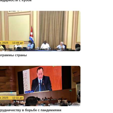
лидарности с Кубой
я, 2025
12:49 дп
рламент Кубы рассматривает приоритетные
ограммы страны
я, 2025
12:11 дп
ба призывает к более тесному глобальному
трудничеству в борьбе с пандемиями