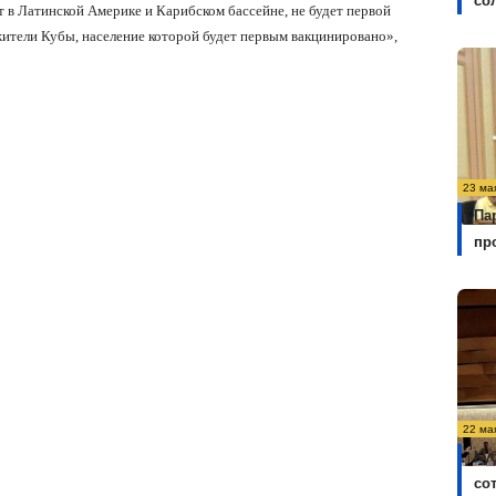
со
 в Латинской Америке и Карибском бассейне, не будет первой
 жители Кубы, население которой будет первым вакцинировано»,
23 ма
Па
пр
22 ма
Ку
со