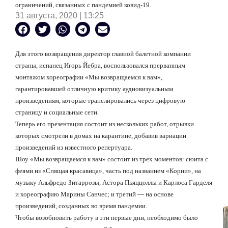
ограничений, связанных с пандемией ковид-19.
31 августа, 2020 | 13:25
Для этого возвращения директор главной балетной компании
страны, испанец Игорь Йебра, воспользовался прерванным
монтажом хореографии «Мы возвращаемся к вам»,
гарантировавшей отличную критику аудиовизуальным
произведениям, которые транслировались через цифровую
страницу и социальные сети.
Теперь его презентация состоит из нескольких работ, отрывки
которых смотрели в домах на карантине, добавив вариации
произведений из известного репертуара.
Шоу «Мы возвращаемся к вам» состоит из трех моментов: сюита с
феями из «Спящая красавица», часть под названием «Корни», на
музыку Альфредо Зитаррозы, Астора Пьяццоллы и Карлоса Гарделя
и хореографию Марины Санчес; и третий — на основе
произведений, созданных во время пандемии.
Чтобы возобновить работу в эти первые дни, необходимо было