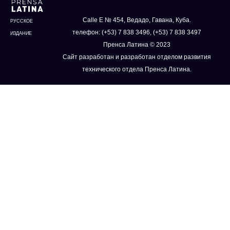
Calle E № 454, Ведадо, Гавана, Куба.
РУССКОЕ
телефон: (+53) 7 838 3496, (+53) 7 838 3497
ИЗДАНИЕ
Пренса Латина © 2023
Сайт разработан и разработан отделом развития
технического отдела Пренса Латина.