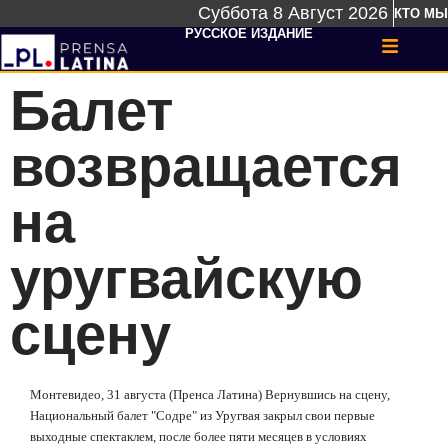
Суббота 8 Август 2026
КТО МЫ
РУССКОЕ ИЗДАНИЕ
Балет
возвращается
на
уругвайскую
сцену
Монтевидео, 31 августа (Пренса Латина) Вернувшись на сцену,
Национальный балет "Содре" из Уругвая закрыл свои первые
выходные спектаклем, после более пяти месяцев в условиях