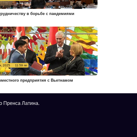
ба призывает к более тесному глобальному
трудничеству в борьбе с пандемиями
я, 2025
11:59 пп
езидент Кубы подчеркивает создание
вместного предприятия с Вьетнамом
о Пренса Латина.