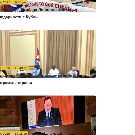
я, 2025
6:30 дп
р Окленда Барбара Ли вновь заявила о
лидарности с Кубой
я, 2025
12:49 дп
рламент Кубы рассматривает приоритетные
ограммы страны
я, 2025
12:11 дп