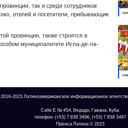
провинции, так и среди сотрудников
Ку
со
око, отелей и посетители, прибывающие
той провинции, также строятся в
 особом муниципалитете Исла-де-ла-
20 ма
Пр
со
 2016-2023 Латиноамериканское информационное агентств
Calle E № 454, Ведадо, Гавана, Куба.
телефон: (+53) 7 838 3496, (+53) 7 838 3497
Пренса Латина © 2023