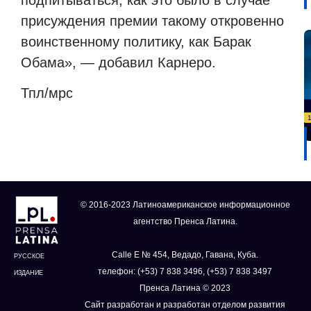
присуждения премии такому откровенно
воинственному политику, как Барак
Обама», — добавил Карнеро.
Тпл/мрс
© 2016-2023 Латиноамериканское информационное
агентство Пренса Латина.
Calle E № 454, Ведадо, Гавана, Куба.
РУССКОЕ
телефон: (+53) 7 838 3496, (+53) 7 838 3497
ИЗДАНИЕ
Пренса Латина © 2023
Сайт разработан и разработан отделом развития