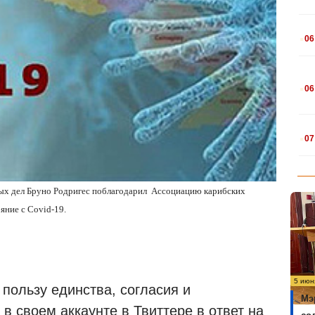
.
06
.
06
.
07
ных дел Бруно Родригес поблагодарил
Ассоциацию карибских
яние с Covid-19.
5 июн
 пользу единства, согласия и
Мэ
в своем аккаунте в Твиттере в ответ на