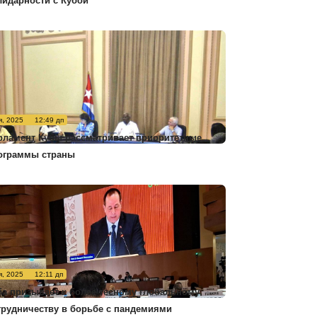
лидарности с Кубой
я, 2025
12:49 дп
рламент Кубы рассматривает приоритетные
ограммы страны
я, 2025
12:11 дп
ба призывает к более тесному глобальному
трудничеству в борьбе с пандемиями