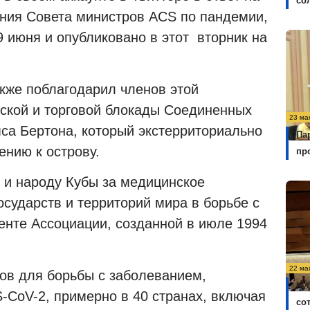
со
ния Совета министров ACS по пандемии,
9 июня и опубликовано в этот
вторник на
кже поблагодарил членов этой
еской и торговой блокады Соединенных
23 ма
са Бертона, который экстерриториально
Па
ению к острову.
пр
 и народу Кубы за медицинское
сударств и территорий мира в борьбе с
енте Ассоциации, созданной в июле 1994
22 ма
ов для борьбы с заболеванием,
Ку
CoV-2, примерно в 40 странах, включая
со