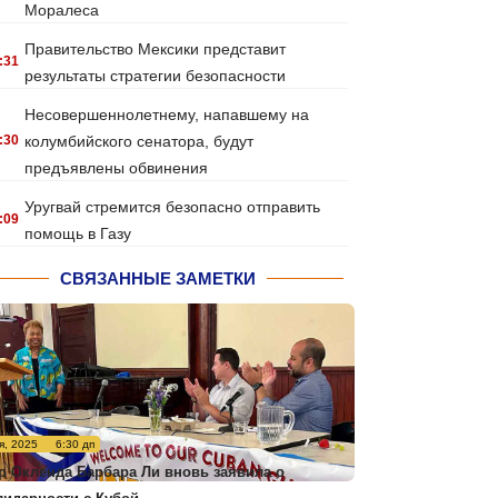
Моралеса
Правительство Мексики представит
:31
результаты стратегии безопасности
Несовершеннолетнему, напавшему на
:30
колумбийского сенатора, будут
предъявлены обвинения
Уругвай стремится безопасно отправить
:09
помощь в Газу
СВЯЗАННЫЕ ЗАМЕТКИ
я, 2025
6:30 дп
р Окленда Барбара Ли вновь заявила о