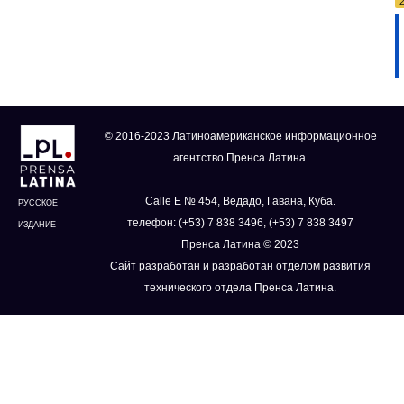
© 2016-2023 Латиноамериканское информационное
агентство Пренса Латина.
Calle E № 454, Ведадо, Гавана, Куба.
РУССКОЕ
телефон: (+53) 7 838 3496, (+53) 7 838 3497
ИЗДАНИЕ
Пренса Латина © 2023
Сайт разработан и разработан отделом развития
технического отдела Пренса Латина.