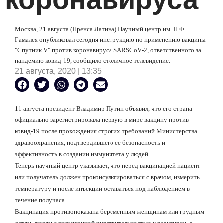
Москва, 21 августа (Пренса Латина) Научный центр им. Н.Ф.
Гамалея опубликовал сегодня инструкцию по применению вакцины
"Спутник
V
" против коронавируса
SARS
CoV
-2, ответственного за
пандемию ковид-19, сообщило столичное телевидение.
21 августа, 2020 | 13:35
11 августа президент Владимир Путин объявил, что его страна
официально зарегистрировала первую в мире вакцину против
ковид-19 после прохождения строгих требований Министерства
здравоохранения, подтвердившего ее безопасность и
эффективность в создании иммунитета у людей.
Теперь научный центр указывает, что перед вакцинацией пациент
или получатель должен проконсультироваться с врачом, измерить
температуру и после инъекции оставаться под наблюдением в
течение получаса.
Вакцинация противопоказана беременным женщинам или грудным
детям, людям с повышенной чувствительностью к реактивам, с