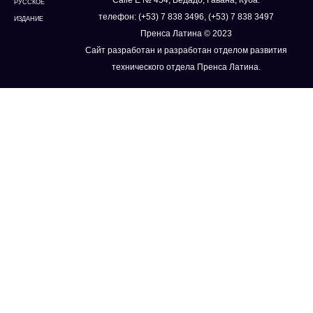
Calle E № 454, Ведадо, Гавана, Куба.
РУССКОЕ
телефон: (+53) 7 838 3496, (+53) 7 838 3497
ИЗДАНИЕ
Пренса Латина © 2023
Сайт разработан и разработан отделом развития
технического отдела Пренса Латина.