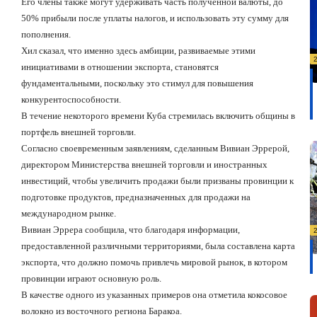
Его члены также могут удерживать часть полученной валюты, до
50% прибыли после уплаты налогов, и использовать эту сумму для
пополнения.
Хил сказал, что именно здесь амбиции, развиваемые этими
инициативами в отношении экспорта, становятся
фундаментальными, поскольку это стимул для повышения
конкурентоспособности.
В течение некоторого времени Куба стремилась включить общины в
портфель внешней торговли.
Согласно своевременным заявлениям, сделанным Вивиан Эррерой,
директором Министерства внешней торговли и иностранных
инвестиций, чтобы увеличить продажи были призваны провинции к
подготовке продуктов, предназначенных для продажи на
международном рынке.
Вивиан Эррера сообщила, что благодаря информации,
предоставленной различными территориями, была составлена
карта
экспорта, что
должно помочь привлечь мировой рынок, в котором
провинции играют основную роль.
В качестве одного из указанных примеров она отметила кокосовое
волокно из восточного региона Баракоа.