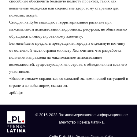
способные обеспечить большую полноту проектов, таких как
вовлечение молодежи или содействие здоровому старению для
пожилых людей.
Сегодня на Кубе защищают территориальное развитие при
максимальном использовании эндогенных ресурсов, не обязательно
обращаясь к импортированному элементу.
Без малейшего предлога превращения города в отдельную вотчину
от остальной части страны министр Хил считает, что разработка
политики направлена
на максимальное использование
возможностей, существующих на острове, с объединением всех его
участников
.
«Вместе сможем справиться со сложной экономической ситуацией в
стране и во всём мире», сказал он.
лрб
/
ифс
© 2016-2023 Латиноамериканское информационное
агентство Пренса Латина.