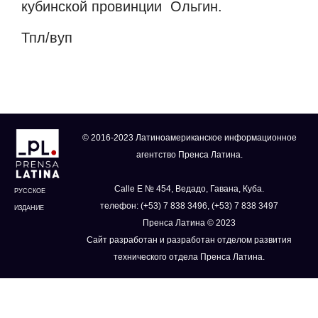
кубинской провинции
Ольгин.
Тпл/вуп
© 2016-2023 Латиноамериканское информационное
агентство Пренса Латина.
Calle E № 454, Ведадо, Гавана, Куба.
РУССКОЕ
телефон: (+53) 7 838 3496, (+53) 7 838 3497
ИЗДАНИЕ
Пренса Латина © 2023
Сайт разработан и разработан отделом развития
технического отдела Пренса Латина.