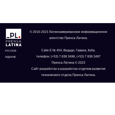
© 2016-2023 Латиноамериканское информационное
агентство Пренса Латина.
Calle E № 454, Ведадо, Гавана, Куба.
РУССКОЕ
телефон: (+53) 7 838 3496, (+53) 7 838 3497
ИЗДАНИЕ
Пренса Латина © 2023
Сайт разработан и разработан отделом развития
технического отдела Пренса Латина.