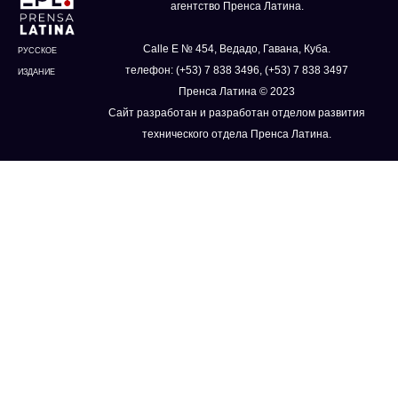
агентство Пренса Латина.
Calle E № 454, Ведадо, Гавана, Куба.
РУССКОЕ
телефон: (+53) 7 838 3496, (+53) 7 838 3497
ИЗДАНИЕ
Пренса Латина © 2023
Сайт разработан и разработан отделом развития
технического отдела Пренса Латина.