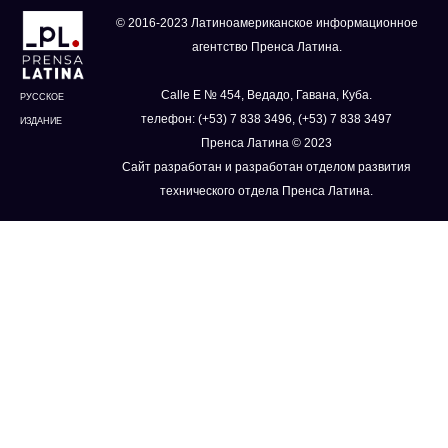
© 2016-2023 Латиноамериканское информационное
агентство Пренса Латина.
Calle E № 454, Ведадо, Гавана, Куба.
РУССКОЕ
телефон: (+53) 7 838 3496, (+53) 7 838 3497
ИЗДАНИЕ
Пренса Латина © 2023
Сайт разработан и разработан отделом развития
технического отдела Пренса Латина.