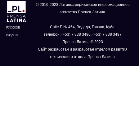
© 2016-2023 Латиноамериканское информационное
агентство Пренса Латина.
Calle E № 454, Ведадо, Гавана, Куба.
РУССКОЕ
телефон: (+53) 7 838 3496, (+53) 7 838 3497
ИЗДАНИЕ
Пренса Латина © 2023
Сайт разработан и разработан отделом развития
технического отдела Пренса Латина.