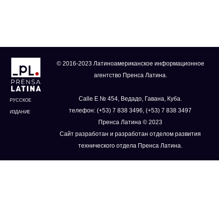
© 2016-2023 Латиноамериканское информационное
агентство Пренса Латина.
Calle E № 454, Ведадо, Гавана, Куба.
РУССКОЕ
телефон: (+53) 7 838 3496, (+53) 7 838 3497
ИЗДАНИЕ
Пренса Латина © 2023
Сайт разработан и разработан отделом развития
технического отдела Пренса Латина.