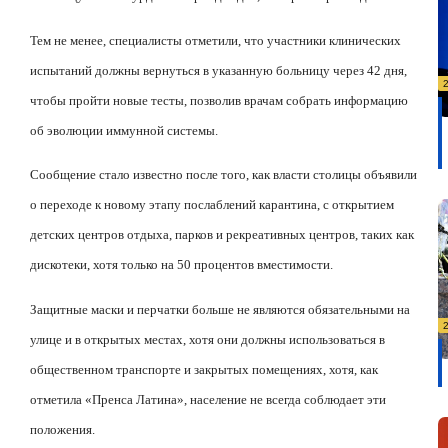
Тем не менее, специалисты отметили, что участники клинических
испытаний должны вернуться в указанную больницу через 42 дня,
чтобы пройти новые тесты, позволив врачам собрать информацию
об эволюции иммунной системы.
Сообщение стало известно после того, как власти столицы объявили
о переходе к новому этапу послаблений карантина, с открытием
детских центров отдыха, парков и рекреативных центров, таких как
дискотеки, хотя только на 50 процентов вместимости.
Защитные маски и перчатки больше не являются обязательными на
улице и в открытых местах, хотя они должны использоваться в
общественном транспорте и закрытых помещениях, хотя, как
отметила «Пренса Латина», население не всегда соблюдает эти
положения.