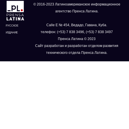
© 2016-2023 Латиноамериканское информационное
агентство Пренса Латина.
Calle E № 454, Ведадо, Гавана, Куба.
РУССКОЕ
телефон: (+53) 7 838 3496, (+53) 7 838 3497
ИЗДАНИЕ
Пренса Латина © 2023
Сайт разработан и разработан отделом развития
технического отдела Пренса Латина.