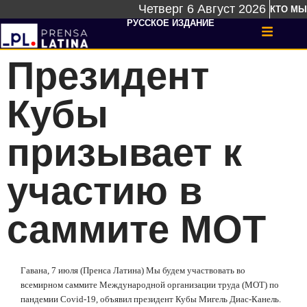
Четверг 6 Август 2026
КТО МЫ
РУССКОЕ ИЗДАНИЕ
Президент
Кубы
призывает к
участию в
саммите МОТ
Гавана, 7 июля (Пренса Латина) Мы будем участвовать во
всемирном саммите Международной организации труда (МОТ) по
пандемии Covid-19, объявил президент Кубы Мигель Диас-Канель.