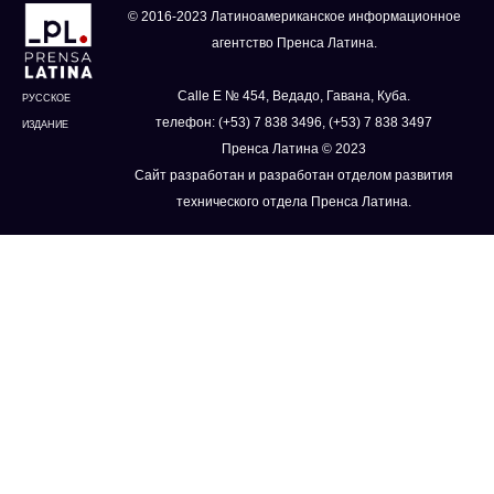
© 2016-2023 Латиноамериканское информационное
агентство Пренса Латина.
Calle E № 454, Ведадо, Гавана, Куба.
РУССКОЕ
телефон: (+53) 7 838 3496, (+53) 7 838 3497
ИЗДАНИЕ
Пренса Латина © 2023
Сайт разработан и разработан отделом развития
технического отдела Пренса Латина.