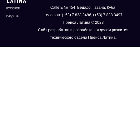
Calle E № 454, Ведадо, Гавана, Куба.
РУССКОЕ
телефон: (+53) 7 838 3496, (+53) 7 838 3497
ИЗДАНИЕ
Пренса Латина © 2023
Сайт разработан и разработан отделом развития
технического отдела Пренса Латина.