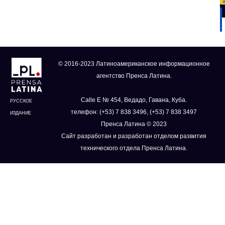
© 2016-2023 Латиноамериканское информационное
агентство Пренса Латина.
Calle E № 454, Ведадо, Гавана, Куба.
РУССКОЕ
телефон: (+53) 7 838 3496, (+53) 7 838 3497
ИЗДАНИЕ
Пренса Латина © 2023
Сайт разработан и разработан отделом развития
технического отдела Пренса Латина.