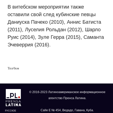
В
витебском мероприятии также
оставили свой след кубинские певцы
Даниуска Пачеко (2010), Аннис Батиста
(2011), Луселия Рольдан (2012), Шарло
Руис (2014), Зуле Герра (2015), Саманта
Эчеверрия (2016).
Тпл
/
бхм
© 2016-2023 Латиноамериканское информационное
агентство Пренса Латина.
Calle E № 454, Ведадо, Гавана, Куба.
РУССКОЕ