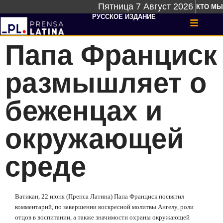
Пятница 7 Август 2026
КТО МЫ
РУССКОЕ ИЗДАНИЕ
Папа Франциск
размышляет о
беженцах и
окружающей
среде
Ватикан, 22 июня (Пренса Латина) Папа Франциск посвятил
комментарий, по завершении воскресной молитвы Ангелу, роли
отцов в воспитании, а также значимости охраны окружающей