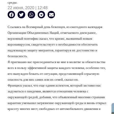
среды.
22 июня, 2020 | 12:48
Ссылаясь на Всемирный день беженцев, из ежегодного календаря
Организации Объединенных Наций, отмечаемого днем ранее,
верховный понтифик сказал, что кризис, вызванный новым
коронавирусом, свидетельствует о необходимости обеспечить
надлежащую защиту мигрантов, гарантируя их достоинство и
безопасность.
Я приглашаю вас присоединиться ко мне в молитве за обязательства
всех в пользу эффективной защиты каждого человека, особенно тех,
кто вынужден бежать от ситуации, представляющей серьезную
опасность для них самих или их семей, сказал он.
Франциск указал, что еще одним аспектом, который заставил нас
задуматься о пандемии, являются отношения человека с
окружающей средой, добавив, что объявленный многими странами
карантин уменьшил загрязнение окружающей среды и вновь открыл
красоту многих мест, свободных от автомобильного движения и