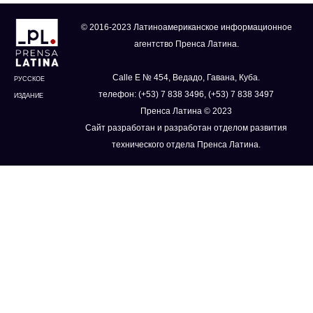
© 2016-2023 Латиноамериканское информационное
агентство Пренса Латина.
Calle E № 454, Ведадо, Гавана, Куба.
РУССКОЕ
телефон: (+53) 7 838 3496, (+53) 7 838 3497
ИЗДАНИЕ
Пренса Латина © 2023
Сайт разработан и разработан отделом развития
технического отдела Пренса Латина.