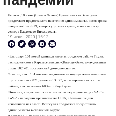
Каракас, 19 июня (Пренса Латина) Правительство Венесуэлы
продолжает предоставлять населению единицы жилья, несмотря на
пандемию Covid-19, которая угрожает стране, заявил министр
сектора Ильдемаро Вильярроэль.
19 июня, 2020 | 16:12
«Благодаря 151 новой единицы жилья в городском районе Тиуна,
расположенном в Каракасе, миссия «Жилище-Венесуэла» достигла
3 млн. 102 701 построенный дом», пояснил он.
Отметил, что с 151 новыми недвижимыми имуществами завершили
строительство 9 821 домов из 13 377, запланированных в этом
районе, что составляет 60% от общей цели.
Объяснил, что, несмотря на новую вспышку коронавируса SARS-
CoV-2 и нападения правительства США, в ближайшие дни
исполнительная власть Венесуэлы продолжит предоставить
единицы жилья в столичном округе.
В сентябре 2019 года эта миссия установила криптовалюту