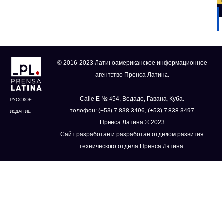
© 2016-2023 Латиноамериканское информационное
агентство Пренса Латина.
Calle E № 454, Ведадо, Гавана, Куба.
РУССКОЕ
телефон: (+53) 7 838 3496, (+53) 7 838 3497
ИЗДАНИЕ
Пренса Латина © 2023
Сайт разработан и разработан отделом развития
технического отдела Пренса Латина.