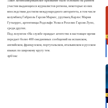
Такое латиноамериканское призвание было основано на раннем
участии выдающихся журналистов региона, некоторые из них
впоследствии достигли международного авторитета, в том числе
колумбиец Габриэль Гарсия Маркес, уругваец Карлос Мария
Гутьеррес, аргентинцы Родольфо Уолш и Рохелио Гарсия Лупо,
среди других.
Под лозунгом «На службе правды» агентство в настоящее время
передает более 400 ежедневных сообщений на испанском,
английском, французском, португальском, итальянском и русском
языках по широкому кругу тем.
лрб/окс