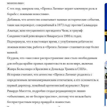
монополии».
С тех пор, заверила она, «Пренса Латина» играет ключевую роль в
борьбе с ложными новостями».
Добавила, что агентство охватывает важные исторические события,
такие как переворот, совершённый в 1973 году против Сальвадора
Альенде, конституционного президента Чили, и триумф
Сандинистской революции в Никарагуа в 1980-х годах.
Подчеркнула, что в настоящее время, с углублением дебатов по
ложным новостям, работа в «Пренса Латина» становится еще более
важной.
Осудила, что «массовое распространение лжи стало необходимым
для победы крайне правых правительств во всем мире, включая
Жаира Больсонаро в Бразилии и Дональда Трампа в США».
Историки считают, что агентство «Пренса Латина» родилось с
определенным латиноамериканским отпечатком, а его основатель и
первый директор, покойный аргентинский журналист Хорхе
Рикардо Масетти, подробно создал редакционную линию
«объективно, но не беспристрастно», потому что нельзя быть
беспристрастным перед правдой и ложностью.