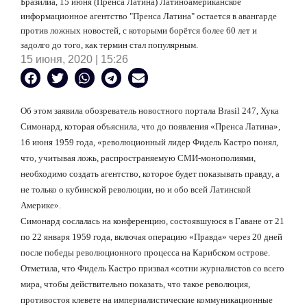
Бразилиа, 15 июня (Пренса Латина) Латиноамериканское
информационное агентство "Пренса Латина" остается в авангарде
против ложных новостей, с которыми борётся более 60 лет и
задолго до того, как термин стал популярным.
15 июня, 2020 | 15:26
Об этом заявила обозреватель новостного портала
Brasil
247, Хука
Симонард, которая объяснила, что до появления «Пренса Латина»,
16 июня 1959 года, «революционный лидер Фидель Кастро понял,
что, учитывая ложь, распространяемую СМИ-монополиями,
необходимо создать агентство, которое будет показывать правду, а
не только о кубинской революции, но и обо всей Латинской
Америке».
Симонард сослалась на конференцию, состоявшуюся в Гаване от 21
по 22 января 1959 года, включая операцию «Правда» через 20 дней
после победы революционного процесса на Карибском острове.
Отметила, что Фидель Кастро призвал «сотни журналистов со всего
мира, чтобы действительно показать, что такое революция,
противостоя клевете на империалистические коммуникационные