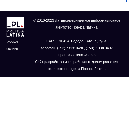
© 2016-2023 Латиноамериканское информационное
агентство Пренса Латина.
Calle E № 454, Ведадо, Гавана, Куба.
РУССКОЕ
телефон: (+53) 7 838 3496, (+53) 7 838 3497
ИЗДАНИЕ
Пренса Латина © 2023
Сайт разработан и разработан отделом развития
технического отдела Пренса Латина.