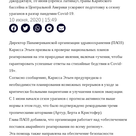
Джорджтаун, 10 июня (Пренса Латина) Страны Карибского
бассейна и Центральной Америки ускоряют подготовку к сезону
ураганов в разгар пандемии Covid-19.
10 июня, 2020 | 15:49
Директор Панамериканской организации здравоохранения (ПАОЗ)
Карисса Этьен призвала к проверке национальных планов
реагирования на эти природные явления, включая «учения, чтобы
гарантировать успешные ответы на стихийные бедствия и Covid-
19».
Согласно сообщению, Карисса Этьен предупредила о
необходимости планирования возможных перерывов в уходе за
критически больными пациентами и улучшения планов эвакуации.
С 1 июня начался сезон ураганов с прогноза активности выше
нормы в этом году, что было подтверждено рекордными тремя
тропическими штормами (Артур, Берта и Кристофер).
Глава ПАОЗ добавила, что организация работает над «обеспечением
поставок аварийного реагирования по всему региону».
Эта помощь также направлена на обеспечение безопасности