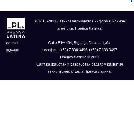
© 2016-2023 Латиноамериканское информационное
агентство Пренса Латина.
Calle E № 454, Ведадо, Гавана, Куба.
РУССКОЕ
телефон: (+53) 7 838 3496, (+53) 7 838 3497
ИЗДАНИЕ
Пренса Латина © 2023
Сайт разработан и разработан отделом развития
технического отдела Пренса Латина.