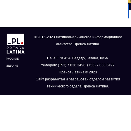
© 2016-2023 Латиноамериканское информационное
агентство Пренса Латина.
Calle E № 454, Ведадо, Гавана, Куба.
РУССКОЕ
телефон: (+53) 7 838 3496, (+53) 7 838 3497
ИЗДАНИЕ
Пренса Латина © 2023
Сайт разработан и разработан отделом развития
технического отдела Пренса Латина.