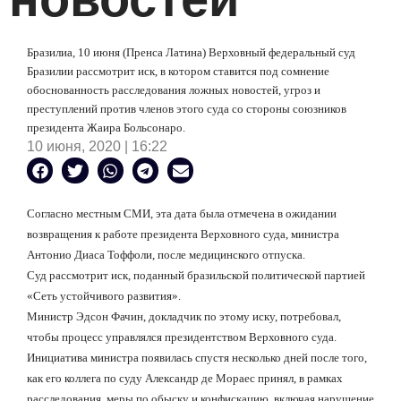
Бразилиа, 10 июня (Пренса Латина) Верховный федеральный суд
Бразилии рассмотрит иск, в котором ставится под сомнение
обоснованность расследования ложных новостей, угроз и
преступлений против членов этого суда со стороны союзников
президента Жаира Больсонаро.
10 июня, 2020 | 16:22
Согласно местным СМИ, эта дата была отмечена в ожидании
возвращения к работе президента Верховного суда, министра
Антонио Диаса Тоффоли, после медицинского отпуска.
Суд рассмотрит иск, поданный бразильской политической партией
«Сеть устойчивого развития».
Министр Эдсон Фачин, докладчик по этому иску, потребовал,
чтобы процесс управлялся президентством Верховного суда.
Инициатива министра появилась спустя несколько дней после того,
как его коллега по суду Александр де Мораес принял, в рамках
расследования, меры по обыску и конфискацию, включая нарушение