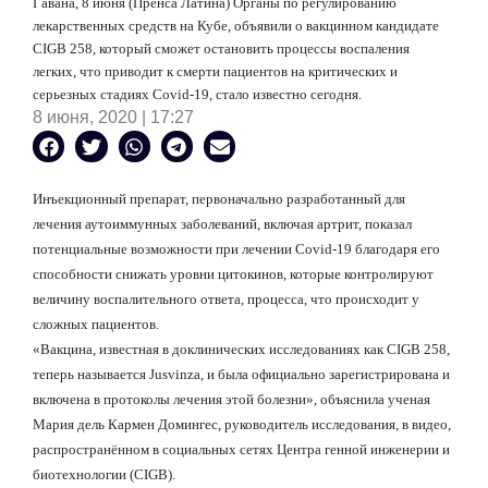
Гавана, 8 июня (Пренса Латина) Органы по регулированию
лекарственных средств на Кубе, объявили о вакцинном кандидате
CIGB
258, который сможет остановить процессы воспаления
легких, что приводит к смерти пациентов на критических и
серьезных стадиях
Covid
-19, стало известно сегодня.
8 июня, 2020 | 17:27
Инъекционный препарат, первоначально разработанный для
лечения аутоиммунных заболеваний, включая артрит, показал
потенциальные возможности при лечении
Covid
-19 благодаря его
способности снижать уровни цитокинов, которые контролируют
величину воспалительного ответа, процесса, что происходит у
сложных пациентов.
«Вакцина, известная в доклинических исследованиях как
CIGB
258,
теперь называется
Jusvinza
, и была официально зарегистрирована и
включена в протоколы лечения этой болезни», объяснила ученая
Мария дель Кармен Домингес, руководитель исследования, в видео,
распространённом в социальных сетях Центра генной инженерии и
биотехнологии (
CIGB
).