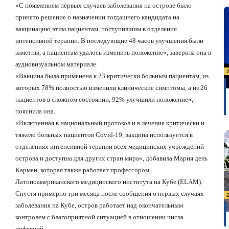
«С появлением первых случаев заболевания на острове было
принято решение о назначении тогдашнего кандидата на
вакцинацию этим пациентам, поступившим в отделения
интенсивной терапии. В последующие 48 часов улучшения были
заметны, а пациентам удалось изменить положение», заверила она в
аудиовизуальном материале.
«Вакцина была применена к 23 критически больным пациентам, из
которых 78% полностью изменили клинические симптомы, а из 26
пациентов в сложном состоянии, 92% улучшили положение»,
пояснила она.
«Включенная в национальный протокол и в лечение критически и
тяжело больных пациентов
Covid
-19, вакцина используется в
отделениях интенсивной терапии всех медицинских учреждений
острова и доступна для других стран мира», добавила Мария дель
Кармен, которая также работает профессором
Латиноамериканского медицинского института на Кубе (
ELAM
).
Спустя примерно три месяца после сообщения о первых случаях
заболевания на Кубе, остров работает над окончательным
контролем с благоприятной ситуацией в отношении числа
инфекций.