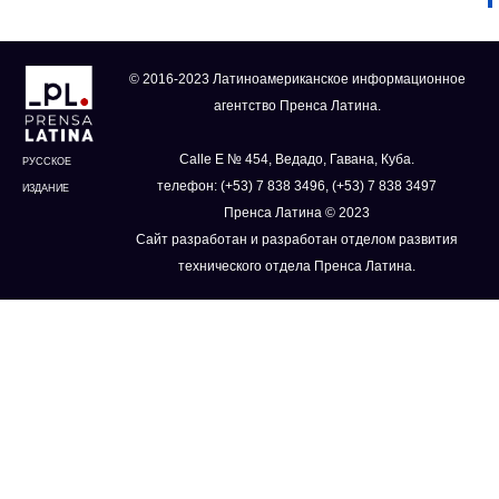
© 2016-2023 Латиноамериканское информационное
агентство Пренса Латина.
Calle E № 454, Ведадо, Гавана, Куба.
РУССКОЕ
телефон: (+53) 7 838 3496, (+53) 7 838 3497
ИЗДАНИЕ
Пренса Латина © 2023
Сайт разработан и разработан отделом развития
технического отдела Пренса Латина.