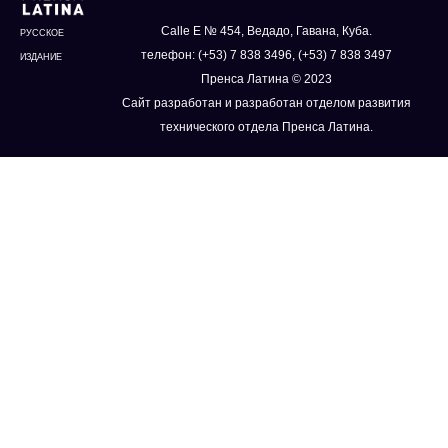
Calle E № 454, Ведадо, Гавана, Куба.
РУССКОЕ
телефон: (+53) 7 838 3496, (+53) 7 838 3497
ИЗДАНИЕ
Пренса Латина © 2023
Сайт разработан и разработан отделом развития
технического отдела Пренса Латина.