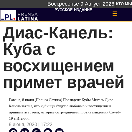
Воскресенье 9 Август 2026
КТО МЫ
РУССКОЕ ИЗДАНИЕ
Диас-Канель:
Куба с
восхищением
примет врачей
Гавана, 8 июня (Пренса Латина) Президент Кубы Мигель Диас-
Канель заявил, что кубинцы будут с любовью и восхищением
принимать врачей, которые сотрудничали против пандемии Covid-
19 в Италии.
8 июня, 2020 | 17:22