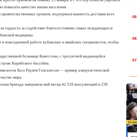
ю повысить качество жизни населения.
.
 правительственных органов, подчеркнув важность доставки всех
06
ла гордость за содействие благосостоянию самых нуждающихся
.
убинской медицины.
06
т в повседневной работе кубинских и ямайских специалистов, чтобы
.
сударственной больнице Кингстона, с трехлетней выдающейся
07
строве Карибского бассейна.
 онкологом Хосе Раулем Гонсалесом — пример альтруистической
частях мира.
ская бригада завершила май месяц 42 518 консультаций и 258
10 ию
Бо