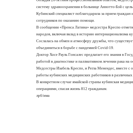
систему здравоохранения в больнице Аннотто-Бэй с цель
Кубинский специалист поблагодарила за прием граждан и
сотрудников по оказанию помощи.
В сообщении «Пренса Латина» медсестра Креспо отмети
народов, включая вклад в историю интернационализма к
Сослалась на обмен и атмосферу дружбы, что существуе
объединиться в борьбе с пандемией
Covid
-19.
Доктор Хосе Рауль Гонсалес предлагает его знания в Го
работой в диагностике и паллиативном лечении рака на о
Медсестры Изабель Креспо, и Регла Менендес, вместе с
работы кубинских медицинских работников в различных 
В конкретном случае ямайской страны кубинская медицин
операциями, спасая жизнь 812 гражданам.
лрб/има