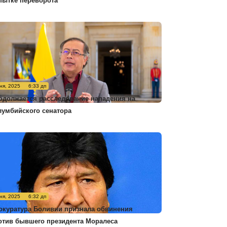
пытке переворота
ня, 2025
6:33 дп
одолжается расследование нападения на
лумбийского сенатора
ня, 2025
6:32 дп
окуратура Боливии признала обвинения
отив бывшего президента Моралеса