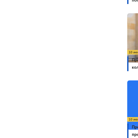
по
10 ию
Пр
ко
10 ию
Пр
пр