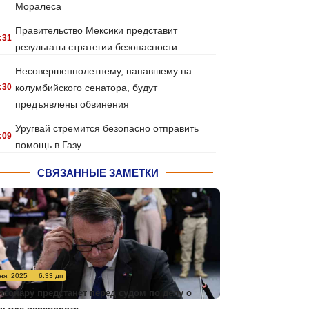
Моралеса
Правительство Мексики представит
:31
результаты стратегии безопасности
Несовершеннолетнему, напавшему на
:30
колумбийского сенатора, будут
предъявлены обвинения
Уругвай стремится безопасно отправить
:09
помощь в Газу
СВЯЗАННЫЕ ЗАМЕТКИ
ня, 2025
6:33 дп
лсонару предстанет перед судом по делу о