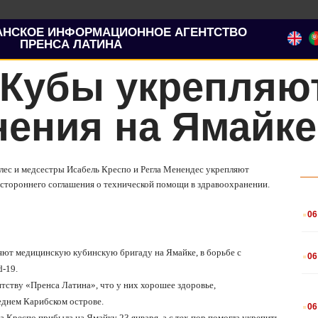
АНСКОЕ ИНФОРМАЦИОННОЕ АГЕНТСТВО
ПРЕНСА ЛАТИНА
 Кубы укрепляю
нения на Ямайке
алес и медсестры Исабель Креспо и Регла Менендес укрепляют
устороннего соглашения о технической помощи в здравоохранении.
.
06
.
ляют медицинскую кубинскую бригаду на Ямайке, в борьбе с
06
d
-19.
тству «Пренса Латина», что у них хорошее здоровье,
.
еднем Карибском острове.
06
Креспо прибыла на Ямайку 23 января, а с тех пор помогла укрепить