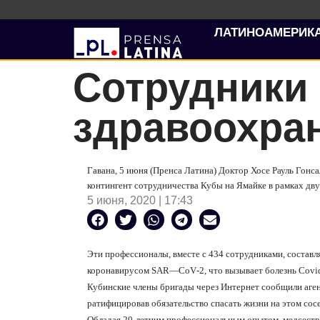
ЛАТИНОАМЕРИК
Сотрудники
здравоохра
Гавана, 5 июня (Пренса Латина) Доктор Хосе Рауль Гонс
контингент сотрудничества Кубы на Ямайке в рамках дв
5 июня, 2020 | 17:43
Эти профессионалы, вместе с 434 сотрудниками, состав
коронавирусом
SAR
—
CoV
-2, что вызывает болезнь
Covi
Кубинские члены бригады через Интернет сообщили аген
ратифицировав обязательство спасать жизни на этом сос
Обладая 20-летним профессиональным опытом, медсестра 