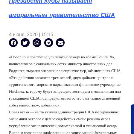
Президент Кубы называет
аморальным правительство США
4 июня, 2020 | 15:15
«Позорно и преступно усиливать блокаду во время Covid-19»,
написал вчера в социальных сетях министр иностранных дел
Родригес, выразив энергичное неприятие мер, объявленных США.
«Эти действия касаются трех отелей, двух дайвинг-центров и
туристического морского парка, включая финансовое учреждение
Fincimex, которому будет запрещено вести дела с компаниями или
гражданами США под предлогом того, что они являются военной
собственностью», добавил он.
Новая атака — часть усилий администрации США по удушению
экономики острова с целью содействия смене режима через
усугубление экономической, коммерческой и финансовой осады.
Вчера, в ходе видеоконференции, организованной федеральным