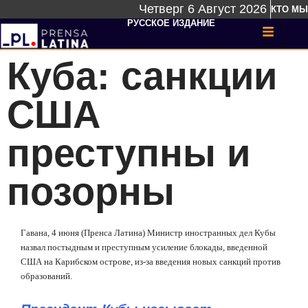
Четверг 6 Август 2026
КТО МЫ
РУССКОЕ ИЗДАНИЕ
Куба: санкции
США
преступны и
позорны
Гавана, 4 июня (Пренса Латина) Министр иностранных дел Кубы
назвал постыдным и преступным усиление блокады, введенной
США на Карибском острове, из-за введения новых санкций против
образований.