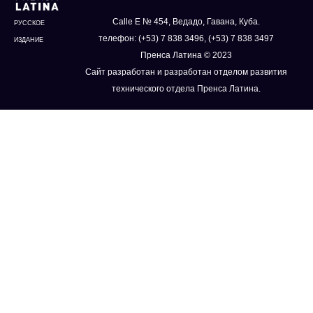
Calle E № 454, Ведадо, Гавана, Куба.
РУССКОЕ
телефон: (+53) 7 838 3496, (+53) 7 838 3497
ИЗДАНИЕ
Пренса Латина © 2023
Сайт разработан и разработан отделом развития
технического отдела Пренса Латина.