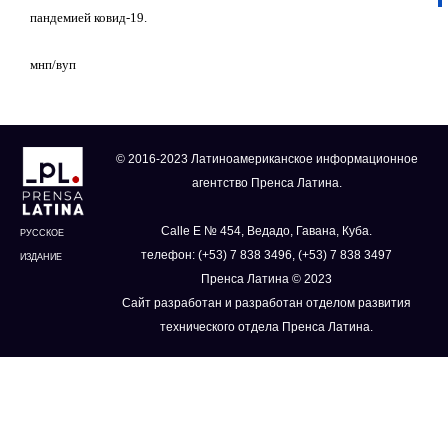
пандемией ковид-19.
мнп/вуп
© 2016-2023 Латиноамериканское информационное
агентство Пренса Латина.
Calle E № 454, Ведадо, Гавана, Куба.
РУССКОЕ
телефон: (+53) 7 838 3496, (+53) 7 838 3497
ИЗДАНИЕ
Пренса Латина © 2023
Сайт разработан и разработан отделом развития
технического отдела Пренса Латина.