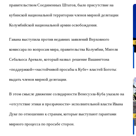
правительством Соединенных Штатов, было присутствие на
кубинской национальной территории членов мирной делегации
Колумбийской национальной армии освобождения.
Гавана выступила против недавних заявлений Верховного
комиссара по вопросам мира, правительства Колумбии, Мигеля
Себальоса Аревало, который назвал
решение Вашингтона
«
поддержкой
«
«
настойчивой просьбы к Кубе
«
властей Боготы:
выдать членов мирной делегации.
В этом смысле движение солидарности Венесуэла-Куба указало на
«
отсутствие этики и прозрачности
»
исполнительной власти Ивана
Дуке по отношению к странам, которые выступают гарантами
мирного процесса по просьбе сторон.