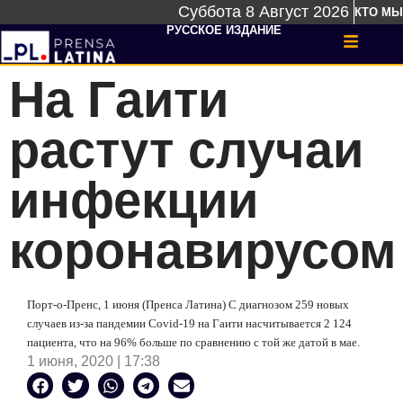
Суббота 8 Август 2026
КТО МЫ
РУССКОЕ ИЗДАНИЕ
На Гаити
растут случаи
инфекции
коронавирусом
Порт-о-Пренс, 1 июня (Пренса Латина) С диагнозом 259 новых
случаев из-за пандемии Covid-19 на Гаити насчитывается 2 124
пациента, что на 96% больше по сравнению с той же датой в мае.
1 июня, 2020 | 17:38