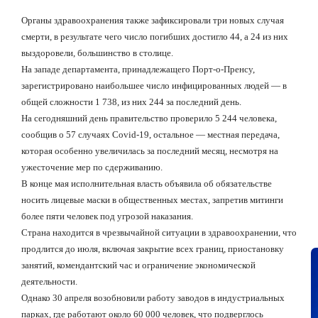
Органы здравоохранения также зафиксировали три новых случая
смерти, в результате чего число погибших достигло 44, а 24 из них
выздоровели, большинство в столице.
На западе департамента, принадлежащего Порт-о-Пренсу,
зарегистрировано наибольшее число инфицированных людей — в
общей сложности 1 738, из них 244 за последний день.
На сегодняшний день правительство проверило 5 244 человека,
сообщив о 57 случаях Covid-19, остальное — местная передача,
которая особенно увеличилась за последний месяц, несмотря на
ужесточение мер по сдерживанию.
В конце мая исполнительная власть объявила об обязательстве
носить лицевые маски в общественных местах, запретив митинги
более пяти человек под угрозой наказания.
Страна находится в чрезвычайной ситуации в здравоохранении, что
продлится до июля, включая закрытие всех границ, приостановку
занятий, комендантский час и ограничение экономической
деятельности.
Однако 30 апреля возобновили работу заводов в индустриальных
парках, где работают около 60 000 человек, что подверглось