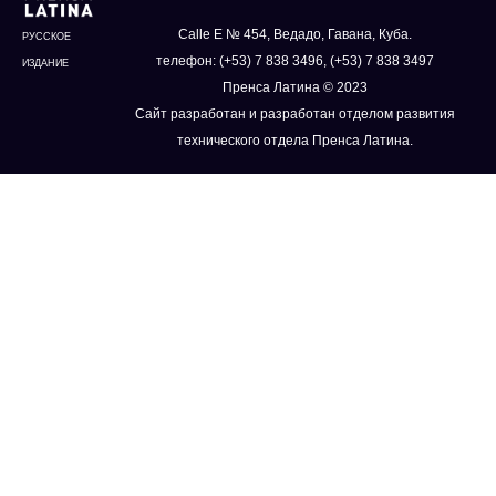
Calle E № 454, Ведадо, Гавана, Куба.
РУССКОЕ
телефон: (+53) 7 838 3496, (+53) 7 838 3497
ИЗДАНИЕ
Пренса Латина © 2023
Сайт разработан и разработан отделом развития
технического отдела Пренса Латина.