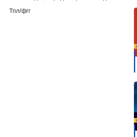
Тпл/фгг