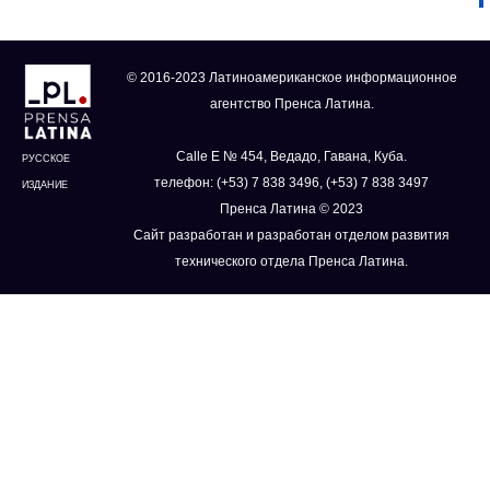
© 2016-2023 Латиноамериканское информационное
агентство Пренса Латина.
Calle E № 454, Ведадо, Гавана, Куба.
РУССКОЕ
телефон: (+53) 7 838 3496, (+53) 7 838 3497
ИЗДАНИЕ
Пренса Латина © 2023
Сайт разработан и разработан отделом развития
технического отдела Пренса Латина.