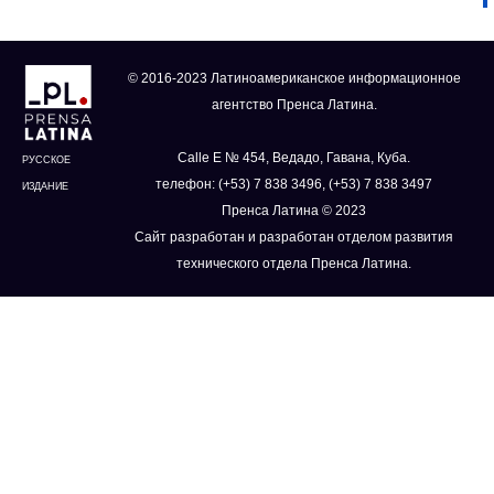
© 2016-2023 Латиноамериканское информационное
агентство Пренса Латина.
Calle E № 454, Ведадо, Гавана, Куба.
РУССКОЕ
телефон: (+53) 7 838 3496, (+53) 7 838 3497
ИЗДАНИЕ
Пренса Латина © 2023
Сайт разработан и разработан отделом развития
технического отдела Пренса Латина.