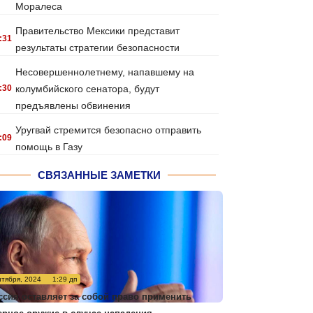
Моралеса
Правительство Мексики представит
:31
результаты стратегии безопасности
Несовершеннолетнему, напавшему на
:30
колумбийского сенатора, будут
предъявлены обвинения
Уругвай стремится безопасно отправить
:09
помощь в Газу
СВЯЗАННЫЕ ЗАМЕТКИ
нтября, 2024
1:29 дп
ссия оставляет за собой право применить