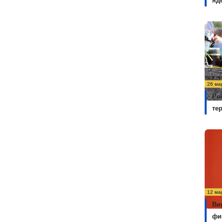
яд
26 ма
Ро
те
12 ма
Ви
фи