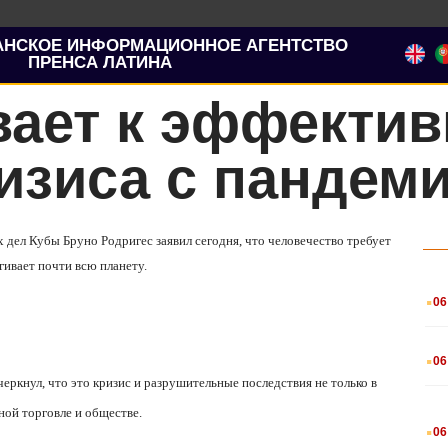
АНСКОЕ ИНФОРМАЦИОННОЕ АГЕНТСТВО
ПРЕНСА ЛАТИНА
вает к эффекти
изиса с пандем
 дел Кубы Бруно Родригес заявил сегодня, что человечество требует
гивает почти всю планету.
.
06
.
06
ркнул, что это кризис и разрушительные последствия не только в
ной торговле и обществе.
.
06