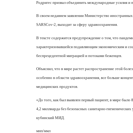
Родригес призвал объединить международные усилия и п
В своем недавнем заявлении Министерство иностранных 
SARS
Cov
-2, выходит за сферу здравоохранения.
В тексте содержится предупреждение о том, что пандеми
характеризовавшейся подавляющим экономическим и соц
беспрецедентной миграцией и потоками беженцев.
Объяснил, что в мире растет распространение этой болез
особенно в области здравоохранения, все больше конце
медицинских продуктов.
«До того, как был выявлен первый пациент, в мире было 
4,2 миллиарда без безопасных санитарно-гигиенических у
кубинский МИД.
мнп/ммл