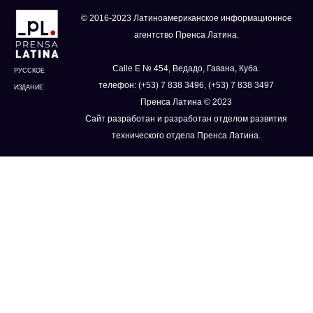
© 2016-2023 Латиноамериканское информационное
агентство Пренса Латина.
Calle E № 454, Ведадо, Гавана, Куба.
РУССКОЕ
телефон: (+53) 7 838 3496, (+53) 7 838 3497
ИЗДАНИЕ
Пренса Латина © 2023
Сайт разработан и разработан отделом развития
технического отдела Пренса Латина.