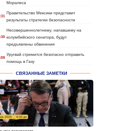
Моралеса
Правительство Мексики представит
:31
результаты стратегии безопасности
Несовершеннолетнему, напавшему на
:30
колумбийского сенатора, будут
предъявлены обвинения
Уругвай стремится безопасно отправить
:09
помощь в Газу
СВЯЗАННЫЕ ЗАМЕТКИ
ня, 2025
6:33 дп
лсонару предстанет перед судом по делу о