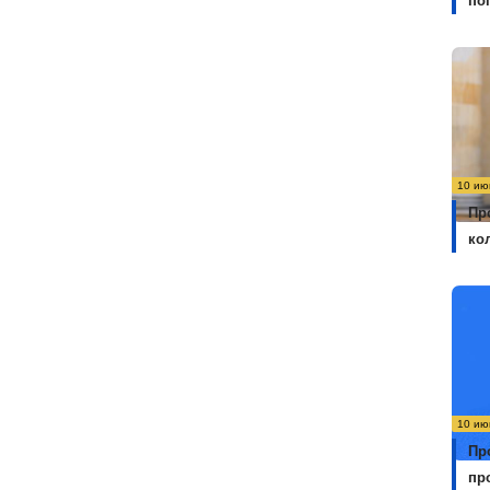
по
10 ию
Пр
ко
10 ию
Пр
пр