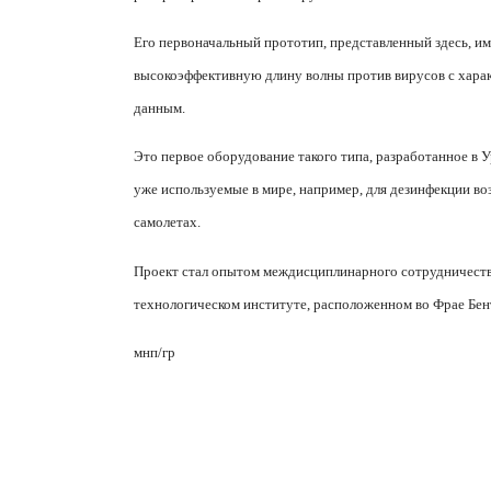
Его первоначальный прототип, представленный здесь, и
высокоэффективную длину волны против вирусов с хара
данным.
Это первое оборудование такого типа, разработанное в У
уже используемые в мире, например, для дезинфекции в
самолетах.
Проект стал опытом междисциплинарного сотрудничества
технологическом институте, расположенном во Фрае Бен
мнп/гр