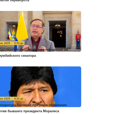
пытке переворота
ня, 2025
6:33 дп
одолжается расследование нападения на
лумбийского сенатора
ня, 2025
6:32 дп
окуратура Боливии признала обвинения
отив бывшего президента Моралеса