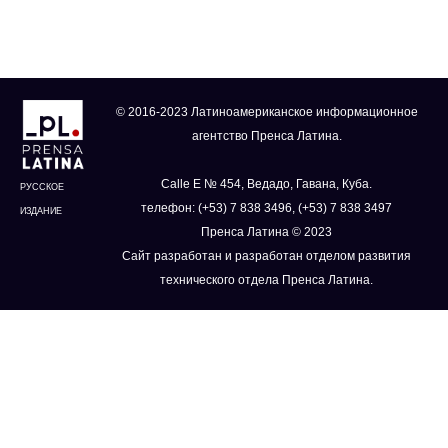
© 2016-2023 Латиноамериканское информационное
агентство Пренса Латина.
Calle E № 454, Ведадо, Гавана, Куба.
РУССКОЕ
телефон: (+53) 7 838 3496, (+53) 7 838 3497
ИЗДАНИЕ
Пренса Латина © 2023
Сайт разработан и разработан отделом развития
технического отдела Пренса Латина.