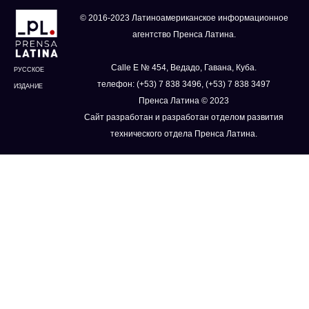
© 2016-2023 Латиноамериканское информационное
агентство Пренса Латина.
Calle E № 454, Ведадо, Гавана, Куба.
РУССКОЕ
телефон: (+53) 7 838 3496, (+53) 7 838 3497
ИЗДАНИЕ
Пренса Латина © 2023
Сайт разработан и разработан отделом развития
технического отдела Пренса Латина.