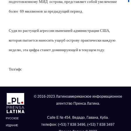
подготовленному МИД
острова, представляет собой увеличение
более
69 миллионов за предыдущий период.
Судя по растущей агрессии нынешней администрации США,
которая пытается наносить ущерб острову практически каждую
неделю, эта цифра станет доминирующей в текущем году.
Тпл/ифс
© 2016-2023 Латиноамериканское информационное
агентство Пренса Латина.
Calle E № 454, Ведадо, Гавана, Куба.
РУССКОЕ
телефон: (+53) 7 838 3496, (+53) 7 838 3497
ИЗДАНИЕ