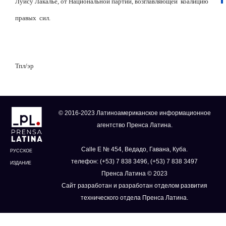
Луису Лакалье, от Национальной партии, возглавляющей
коалицию
правых
сил.
Тпл/эр
© 2016-2023 Латиноамериканское информационное
агентство Пренса Латина.
Calle E № 454, Ведадо, Гавана, Куба.
РУССКОЕ
телефон: (+53) 7 838 3496, (+53) 7 838 3497
ИЗДАНИЕ
Пренса Латина © 2023
Сайт разработан и разработан отделом развития
технического отдела Пренса Латина.