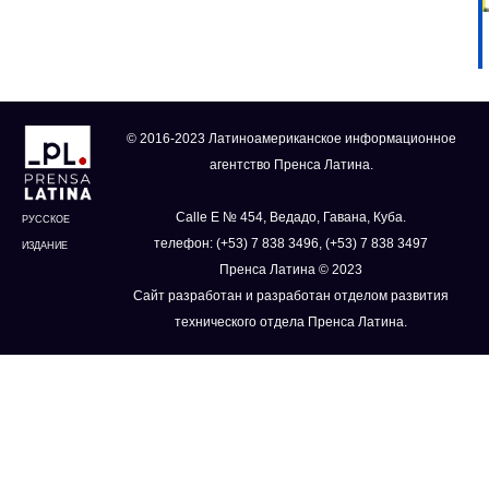
© 2016-2023 Латиноамериканское информационное
агентство Пренса Латина.
Calle E № 454, Ведадо, Гавана, Куба.
РУССКОЕ
телефон: (+53) 7 838 3496, (+53) 7 838 3497
ИЗДАНИЕ
Пренса Латина © 2023
Сайт разработан и разработан отделом развития
технического отдела Пренса Латина.