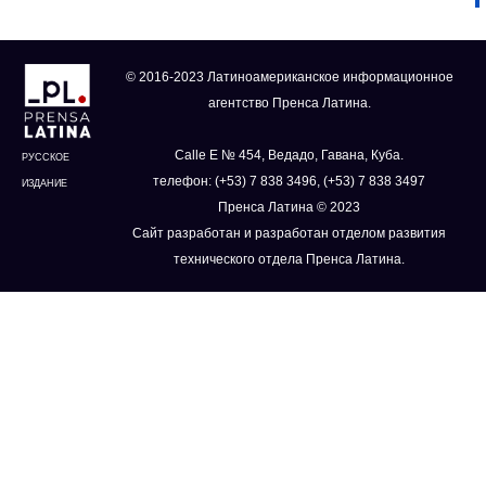
© 2016-2023 Латиноамериканское информационное
агентство Пренса Латина.
Calle E № 454, Ведадо, Гавана, Куба.
РУССКОЕ
телефон: (+53) 7 838 3496, (+53) 7 838 3497
ИЗДАНИЕ
Пренса Латина © 2023
Сайт разработан и разработан отделом развития
технического отдела Пренса Латина.