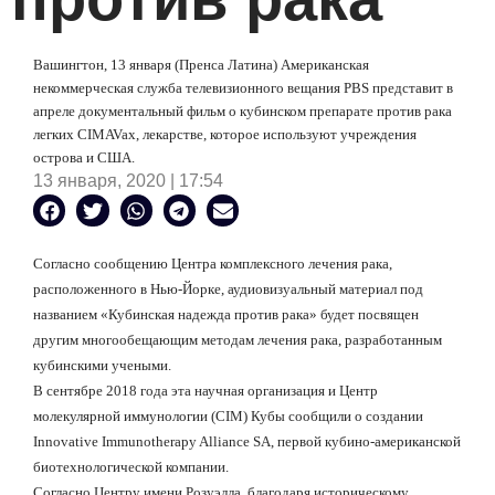
Вашингтон, 13 января (Пренса Латина) Американская
некоммерческая служба телевизионного вещания PBS представит в
апреле документальный фильм о кубинском препарате против рака
легких CIMAVax, лекарстве, которое используют учреждения
острова и США.
13 января, 2020 | 17:54
Согласно сообщению Центра комплексного лечения рака,
расположенного в Нью-Йорке, аудиовизуальный материал под
названием «Кубинская надежда против рака» будет посвящен
другим многообещающим методам лечения рака, разработанным
кубинскими учеными.
В сентябре 2018 года эта научная организация и Центр
молекулярной иммунологии (CIM) Кубы сообщили о создании
Innovative Immunotherapy Alliance SA, первой кубино-американской
биотехнологической компании.
Согласно Центру имени Розуэлла, благодаря историческому