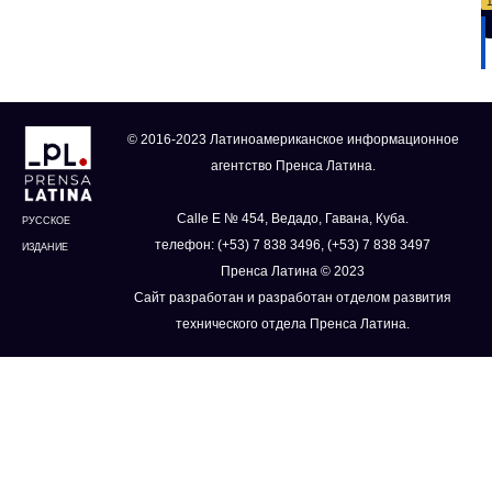
© 2016-2023 Латиноамериканское информационное
агентство Пренса Латина.
Calle E № 454, Ведадо, Гавана, Куба.
РУССКОЕ
телефон: (+53) 7 838 3496, (+53) 7 838 3497
ИЗДАНИЕ
Пренса Латина © 2023
Сайт разработан и разработан отделом развития
технического отдела Пренса Латина.